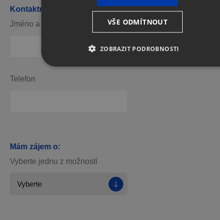
Kontaktní osoba
VŠE ODMÍTNOUT
Jméno a příjmení *
E-mail *
ZOBRAZIT PODROBNOSTI
Telefon
Mám zájem o:
Vyberte jednu z možností