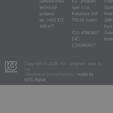
Servisní linka
KS - program,
Prod
technické
spol. s r.o.
Spol
podpory
Rokytnice 153
Refe
tel.:
+420 571
755 01 Vsetín
JMH
499 477
Kurz
IČO: 43963617
Outs
DIČ:
Kont
CZ43963617
Copyright © 2026, KS - program, spol. s
r.o.
Všechna práva vyhrazena /
made by
KHS.digital