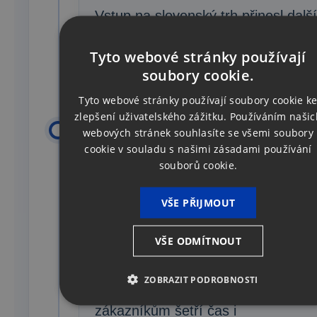
Vstup na slovenský trh přinesl další
rozvoj aplikace a posílil naše
Tyto webové stránky používají
působení mimo Českou republiku.
soubory cookie.
Tyto webové stránky používají soubory cookie k
zlepšení uživatelského zážitku. Používáním našic
2018
webových stránek souhlasíte se všemi soubory
cookie v souladu s našimi zásadami používání
souborů cookie.
Digitalizace
VŠE PŘIJMOUT
Elektronizace daňových
dokumentů
VŠE ODMÍTNOUT
Další krok směrem k digitalizaci a
ZOBRAZIT PODROBNOSTI
modernizaci procesů, které
zákazníkům šetří čas i