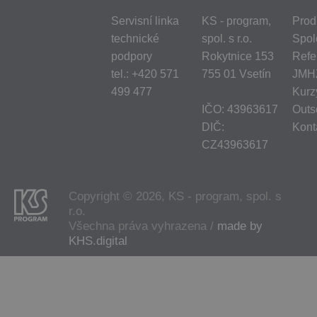
Servisní linka
KS - program,
Prod
technické
spol. s r.o.
Spol
podpory
Rokytnice 153
Refe
tel.:
+420 571
755 01 Vsetín
JMH
499 477
Kurz
IČO: 43963617
Outs
DIČ:
Kont
CZ43963617
Copyright © 2026, KS - program, spol. s
r.o.
Všechna práva vyhrazena /
made by
KHS.digital